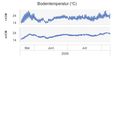
Bodentemperatur (°C)
24
15CM
14
24
45CM
14
Mai
Juni
Juli
2026