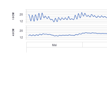
20
15CM
12
20
45CM
12
Mai