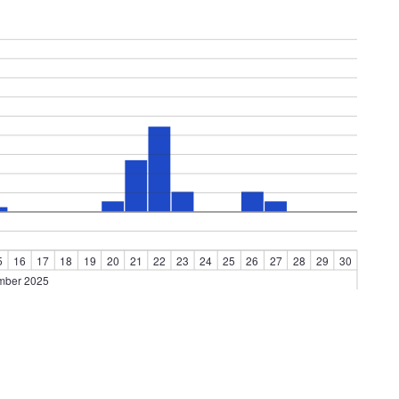
5
16
17
18
19
20
21
22
23
24
25
26
27
28
29
30
mber 2025