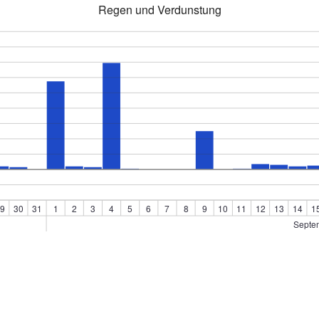
Regen und Verdunstung
9
30
31
1
2
3
4
5
6
7
8
9
10
11
12
13
14
1
Septe