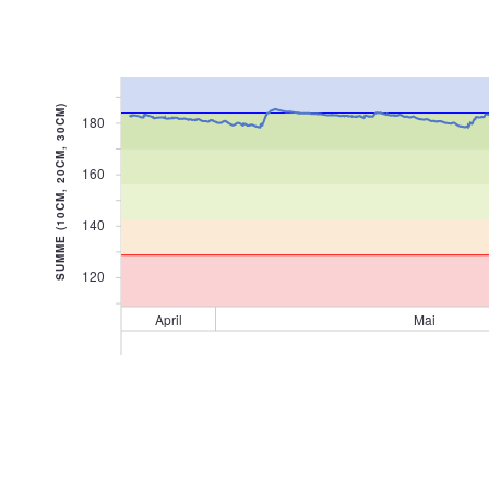
SUMME (10CM, 20CM, 30CM)
180
160
140
120
April
Mai