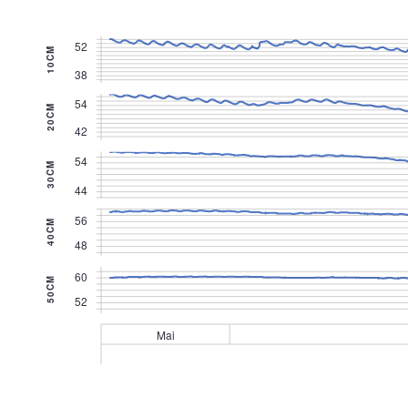
52
10CM
38
54
20CM
42
54
30CM
44
56
40CM
48
60
50CM
52
Mai