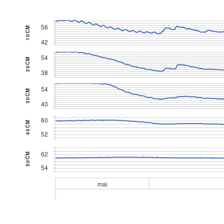
56
10CM
42
54
20CM
38
54
30CM
40
60
40CM
52
62
50CM
54
mai