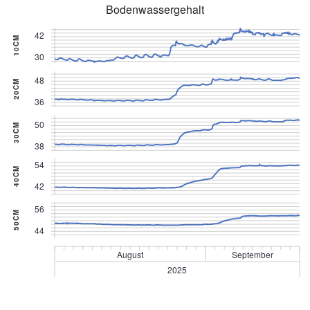
Bodenwassergehalt
42
10CM
30
48
20CM
36
50
30CM
38
54
40CM
42
56
50CM
44
August
September
2025