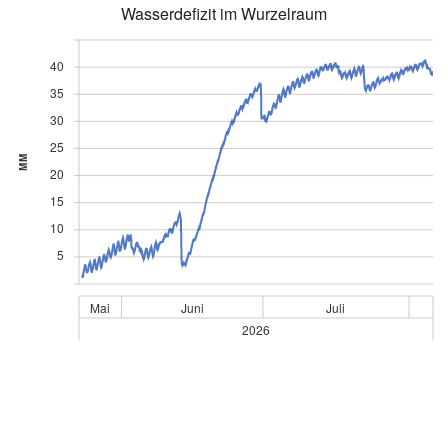
Wasserdefizit im Wurzelraum
40
35
30
25
MM
20
15
10
5
Mai
Juni
Juli
2026