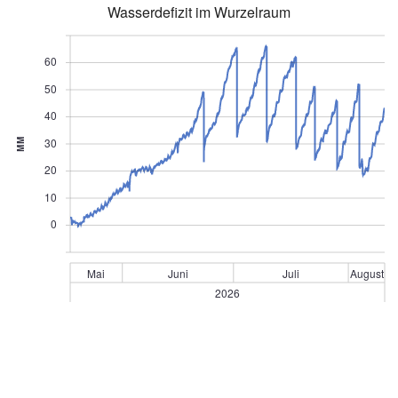
Wasserdefizit im Wurzelraum
60
50
40
30
MM
20
10
0
Mai
Juni
Juli
August
2026